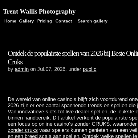
Trent Wallis Photography
Home
Gallery
Pricing
Contact
Search gallery
Ontdek de populairste spellen van 2026 bij Beste Onl
Cruks
by
admin
on Jul.07, 2026, under
public
De wereld van online casino’s blijft zich voortdurend ont
2026 zijn er een aantal spannende trends en spellen die j
Van innovatieve slots tot live dealer spellen, de leukste 
binnen handbereik. Dit artikel verkent de populairste sp
een focus op online casino’s zonder CRUKS, waaronder
zonder cruks
waar spelers kunnen genieten van een vei
en een breed scala aan spellen. Ontdek welke spellen j