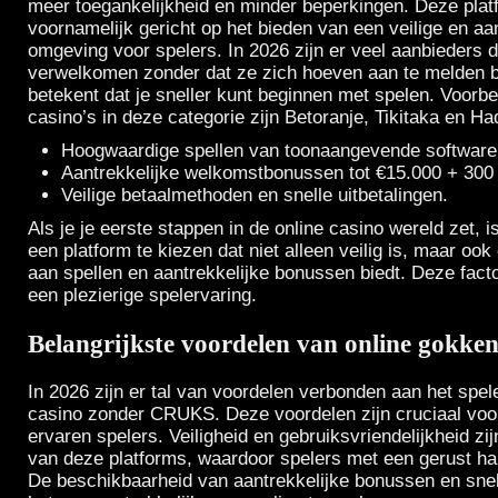
meer toegankelijkheid en minder beperkingen. Deze plat
voornamelijk gericht op het bieden van een veilige en aa
omgeving voor spelers. In 2026 zijn er veel aanbieders d
verwelkomen zonder dat ze zich hoeven aan te melden 
betekent dat je sneller kunt beginnen met spelen. Voorb
casino’s in deze categorie zijn Betoranje, Tikitaka en Ha
Hoogwaardige spellen van toonaangevende softwarel
Aantrekkelijke welkomstbonussen tot €15.000 + 300 
Veilige betaalmethoden en snelle uitbetalingen.
Als je je eerste stappen in de online casino wereld zet, i
een platform te kiezen dat niet alleen veilig is, maar oo
aan spellen en aantrekkelijke bonussen biedt. Deze fact
een plezierige spelervaring.
Belangrijkste voordelen van online gokken
In 2026 zijn er tal van voordelen verbonden aan het spel
casino zonder CRUKS. Deze voordelen zijn cruciaal voo
ervaren spelers. Veiligheid en gebruiksvriendelijkheid z
van deze platforms, waardoor spelers met een gerust ha
De beschikbaarheid van aantrekkelijke bonussen en sne